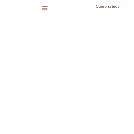
Agendar Horário
Quero Estudar
Universo Soho