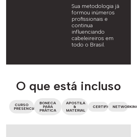
Sua metodologia já
formou inúmeros
profissionais e
continua
influenciando
cabeleireiros em
todo o Brasil.
O que está incluso
BONECA
APOSTILA
CURSO
PARA
&
CERTIFICADO
NETWORKIN
PRESENCIAL
PRÁTICA
MATERIAL