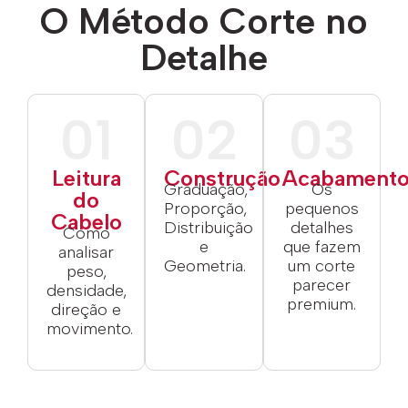
O Método Corte no
Detalhe
01
02
03
Leitura
Construção
Acabament
Graduação,
Os
do
Proporção,
pequenos
Cabelo
Distribuição
detalhes
Como
e
que fazem
analisar
Geometria.
um corte
peso,
parecer
densidade,
premium.
direção e
movimento.