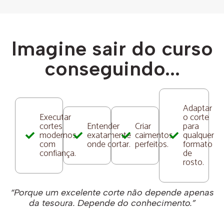
Imagine sair do curso
conseguindo...
Adaptar
Executar
o corte
cortes
Entender
Criar
para
modernos
exatamente
caimentos
qualquer
com
onde cortar.
perfeitos.
formato
confiança.
de
rosto.
“Porque um excelente corte não depende apenas
da tesoura. Depende do conhecimento.”